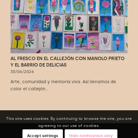
AL FRESCO EN EL CALLEJÓN CON MANOLO PRIETO
Y EL BARRIO DE DELICIAS
30/06/2026
Arte, comunidad y memoria viva: Así llenamos de
color el callejón…
This site uses cookies. By continuing to browse the site, you are
agreeing to our use of cookies.
© Copyright - Fundación Manolo Prieto
Accept settings
Hide notification only